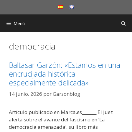
Saltar
al
contenido
Menú
democracia
Baltasar Garzón: «Estamos en una
encrucijada histórica
especialmente delicada»
14 junio, 2026
por
Garzonblog
Artículo publicado en Marca.es_______ El juez
alerta sobre el avance del fascismo en ‘La
democracia amenazada’, su libro más