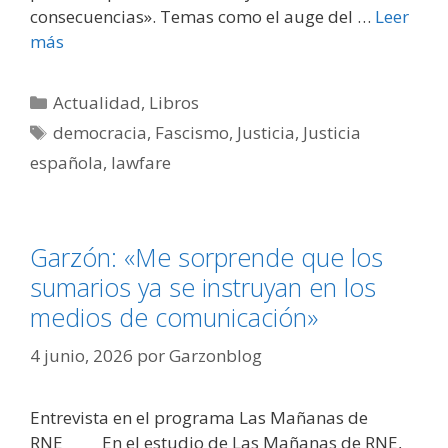
consecuencias». Temas como el auge del …
Leer
más
Categorías
Actualidad
,
Libros
Etiquetas
democracia
,
Fascismo
,
Justicia
,
Justicia
española
,
lawfare
Garzón: «Me sorprende que los
sumarios ya se instruyan en los
medios de comunicación»
4 junio, 2026
por
Garzonblog
Entrevista en el programa Las Mañanas de
RNE_____ En el estudio de Las Mañanas de RNE,