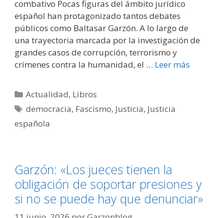
combativo Pocas figuras del ámbito jurídico
español han protagonizado tantos debates
públicos como Baltasar Garzón. A lo largo de
una trayectoria marcada por la investigación de
grandes casos de corrupción, terrorismo y
crímenes contra la humanidad, el …
Leer más
Categorías
Actualidad
,
Libros
Etiquetas
democracia
,
Fascismo
,
Justicia
,
Justicia
española
Garzón: «Los jueces tienen la
obligación de soportar presiones y
si no se puede hay que denunciar»
11 junio, 2026
por
Garzonblog