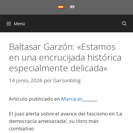
Saltar
al
contenido
Menú
Baltasar Garzón: «Estamos
en una encrucijada histórica
especialmente delicada»
14 junio, 2026
por
Garzonblog
Artículo publicado en
Marca.es
_______
El juez alerta sobre el avance del fascismo en ‘La
democracia amenazada’, su libro más
combativo