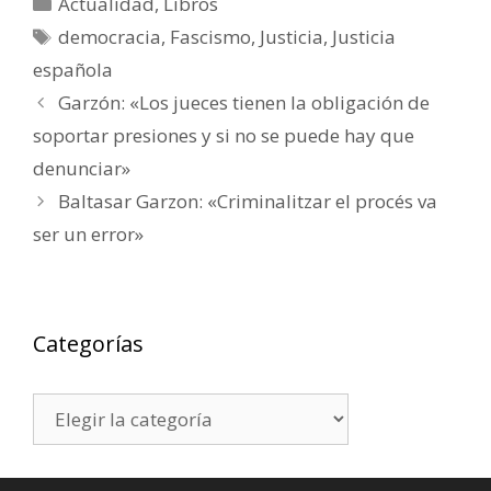
Categorías
Actualidad
,
Libros
Etiquetas
democracia
,
Fascismo
,
Justicia
,
Justicia
española
Garzón: «Los jueces tienen la obligación de
soportar presiones y si no se puede hay que
denunciar»
Baltasar Garzon: «Criminalitzar el procés va
ser un error»
Categorías
Categorías