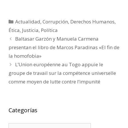
Categorías
Actualidad
,
Corrupción
,
Derechos Humanos
,
Ética
,
Justicia
,
Política
Baltasar Garzón y Manuela Carmena
presentan el libro de Marcos Paradinas «El fin de
la homofobia»
L’Union européenne au Togo appuie le
groupe de travail sur la compétence universelle
comme moyen de lutte contre l’impunité
Categorías
Categorías