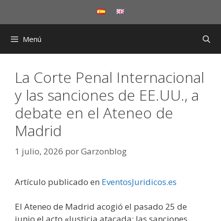
Saltar
al
contenido
Menú
La Corte Penal Internacional
y las sanciones de EE.UU., a
debate en el Ateneo de
Madrid
1 julio, 2026
por
Garzonblog
Artículo publicado en
EventosJuridicos.es
El Ateneo de Madrid acogió el pasado 25 de
junio el acto «Justicia atacada: las sanciones