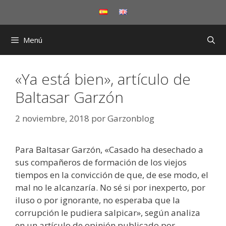
Saltar
al
contenido
Menú
«Ya está bien», artículo de
Baltasar Garzón
2 noviembre, 2018
por
Garzonblog
Para Baltasar Garzón, «Casado ha desechado a
sus compañeros de formación de los viejos
tiempos en la convicción de que, de ese modo, el
mal no le alcanzaría. No sé si por inexperto, por
iluso o por ignorante, no esperaba que la
corrupción le pudiera salpicar», según analiza
en un artículo de opinión publicado por