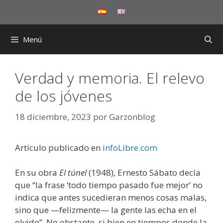
Saltar
al
contenido
Menú
Verdad y memoria. El relevo
de los jóvenes
18 diciembre, 2023
por
Garzonblog
Artículo publicado en
infoLibre.com
En su obra
El túnel
(1948), Ernesto Sábato decía
que “la frase ‘todo tiempo pasado fue mejor’ no
indica que antes sucedieran menos cosas malas,
sino que —felizmente— la gente las echa en el
olvido”. No obstante, si bien en tiempos donde la