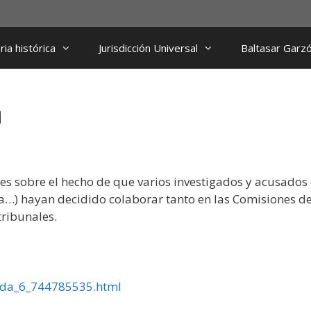
ia histórica
Jurisdicción Universal
Baltasar Garz
a
.es sobre el hecho de que varios investigados y acusados
ica…) hayan decidido colaborar tanto en las Comisiones d
tribunales.
dida_6_744785535.html