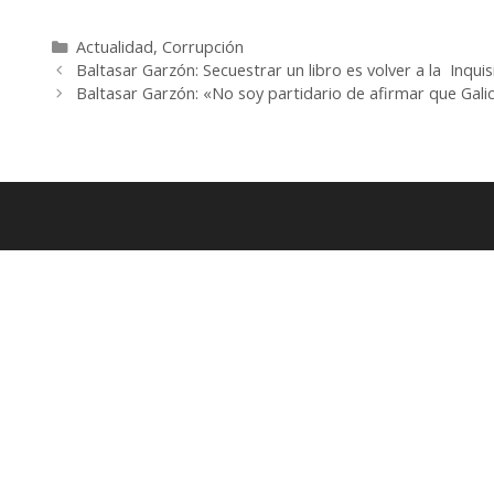
Categorías
Actualidad
,
Corrupción
Baltasar Garzón: Secuestrar un libro es volver a la Inquis
Baltasar Garzón: «No soy partidario de afirmar que Gali