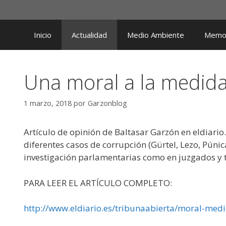
Saltar
al
contenido
Inicio
Actualidad
Medio Ambiente
Memor
Una moral a la medid
1 marzo, 2018
por
Garzonblog
Artículo de opinión de Baltasar Garzón en eldiario
diferentes casos de corrupción (Gürtel, Lezo, Pún
investigación parlamentarias como en juzgados y 
PARA LEER EL ARTÍCULO COMPLETO:
http://www.eldiario.es/tribunaabierta/moral-me