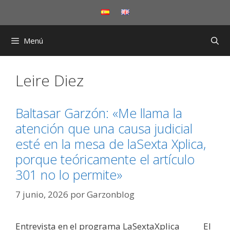
Saltar
al
contenido
Menú
Leire Diez
Baltasar Garzón: «Me llama la
atención que una causa judicial
esté en la mesa de laSexta Xplica,
porque teóricamente el artículo
301 no lo permite»
7 junio, 2026
por
Garzonblog
Entrevista en el programa LaSextaXplica______ El