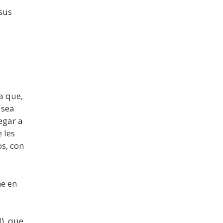
 sus
a que,
 sea
egar a
 les
s, con
ne en
), que