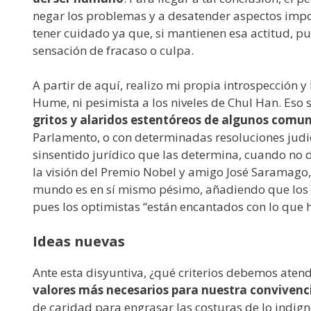
negar los problemas y a desatender aspectos impor
tener cuidado ya que, si mantienen esa actitud, p
sensación de fracaso o culpa.
A partir de aquí, realizo mi propia introspección y
Hume, ni pesimista a los niveles de Chul Han. Eso s
gritos y alaridos estentóreos de algunos comu
Parlamento, o con determinadas resoluciones judici
sinsentido jurídico que las determina, cuando no
la visión del Premio Nobel y amigo José Saramago,
mundo es en sí mismo pésimo, añadiendo que los ú
pues los optimistas “están encantados con lo que ha
Ideas nuevas
Ante esta disyuntiva, ¿qué criterios debemos aten
valores más necesarios para nuestra convivencia
de caridad para engrasar las costuras de lo indign