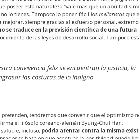
que poseer esta naturaleza “vale más que un abultadísim
 no lo tienes. Tampoco lo ponen fácil los
melioristas
que 
 mejorar, siempre gracias al esfuerzo personal, extremo
o se traduce en la previsión científica de una futura
conocimiento de las leyes de desarrollo social. Tampoco est
tra convivencia feliz se encuentran la justicia, la
grasar las costuras de lo indigno
ue pretenden, tendremos que convenir que el optimismo n
irma el filósofo coreano-alemán Byung-Chul Han,
 salud e, incluso,
podría atentar contra la misma exis
 pensador se basa en que acentuar la positividad puede lle