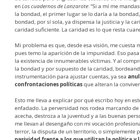
en
Los cuadernos de Lanzarote
: “Si a mí me mandas
la bondad, el primer lugar se lo daría a la bondad, 
bondad, por sí sola, ya dispensa la justicia y la car
caridad suficiente. La caridad es lo que resta cuan
Mi problema es que, desde esa visión, me cuesta mu
pues temo la aparición de la impunidad. Eso pas
la existencia de innumerables víctimas. Y al compr
la bondad y por supuesto de la caridad, bordeando
instrumentación para ajustar cuentas, ya sea
anul
confrontaciones políticas
que alteran la conviven
Esto me lleva a explicar por qué escribo hoy en e
enfadado. La perversidad nos rodea marcando de 
acecha, destroza a la juventud y a las buenas pers
me llevan al desengaño con mi vocación profesiona
terror, la disputa de un territorio, o simplement
pasividad frente a los que utilizan la política y