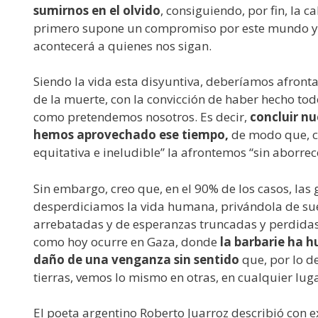
sumirnos en el olvido
, consiguiendo, por fin, la 
primero supone un compromiso por este mundo y s
acontecerá a quienes nos sigan.
Siendo la vida esta disyuntiva, deberíamos afronta
de la muerte, con la convicción de haber hecho to
como pretendemos nosotros. Es decir,
concluir nu
hemos aprovechado ese tiempo,
de modo que, co
equitativa e ineludible” la afrontemos “sin aborrece
Sin embargo, creo que, en el 90% de los casos, las 
desperdiciamos la vida humana, privándola de sueñ
arrebatadas y de esperanzas truncadas y perdida
como hoy ocurre en Gaza, donde
la barbarie ha 
daño de una venganza sin sentido
que, por lo d
tierras, vemos lo mismo en otras, en cualquier lu
El poeta argentino Roberto Juarroz describió con 