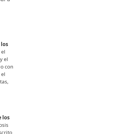
 los
 el
y el
do con
 el
tas,
 los
osis
scrito