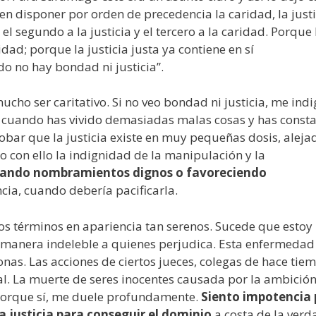
en disponer por orden de precedencia la caridad, la justi
el segundo a la justicia y el tercero a la caridad. Porque 
idad; porque la justicia justa ya contiene en sí
do no hay bondad ni justicia”.
cho ser caritativo. Si no veo bondad ni justicia, me indi
a cuando has vivido demasiadas malas cosas y has const
obar que la justicia existe en muy pequeñas dosis, aleja
 con ello la indignidad de la manipulación y la
ando nombramientos dignos o favoreciendo
cia, cuando debería pacificarla.
stos términos en apariencia tan serenos. Sucede que esto
manera indeleble a quienes perjudica. Esta enfermedad
onas. Las acciones de ciertos jueces, colegas de hace tie
l. La muerte de seres inocentes causada por la ambición,
e porque sí, me duele profundamente.
Siento impotencia 
 la justicia para conseguir el dominio
a costa de la verd