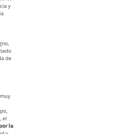
cia y
la
gno,
atado
da de
y muy
mpo,
 el
por la
ad y