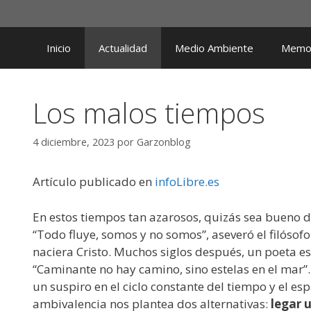
Saltar
al
contenido
Inicio
Actualidad
Medio Ambiente
Memor
Los malos tiempos
4 diciembre, 2023
por
Garzonblog
Artículo publicado en
infoLibre.es
En estos tiempos tan azarosos, quizás sea bueno d
“Todo fluye, somos y no somos”, aseveró el filósof
naciera Cristo. Muchos siglos después, un poeta 
“Caminante no hay camino, sino estelas en el mar”
un suspiro en el ciclo constante del tiempo y el es
ambivalencia nos plantea dos alternativas:
legar 