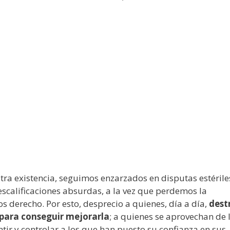
stra existencia, seguimos enzarzados en disputas estérile
escalificaciones absurdas, a la vez que perdemos la
s derecho. Por esto, desprecio a quienes, día a día,
dest
 para conseguir mejorarla
; a quienes se aprovechan de 
r y controlar a los que han puesto su confianza en sus