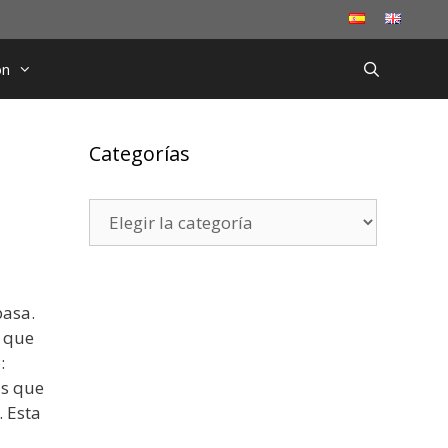
ón
Categorías
Categorías
pasa.
e que
:
ás que
. Esta