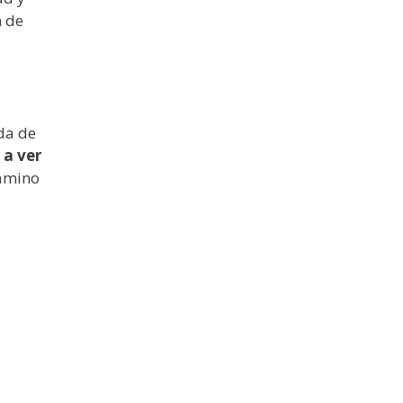
n de
uda de
 a ver
camino