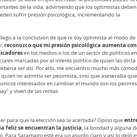
tantes de la vida, advirtiendo que los optimistas deben
ueden sufrir presión psicológica, incrementando la
 llego a la conclusión de que ni soy optimista al modo de
í,
reconozco que mi presión psicológica aumenta con
nicadores
en los medios o los de un sector de políticos en
ales marcadas por el interés político de quien las dicta 
 debería ser así. Por ello, me encuentro mucho más cómo
 quien no admitía ser pesimista, sino que aseveraba que
nicos interesados en cambiar el mundo son los pesimis
y” y viven de las rentas.
der para que la elección sea la acertada? Opino que
entre
 feliz se encuentran la justicia
, la bondad y alguna d
o. Para Saramago este era un asunto claro y así lo dejó e