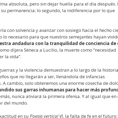
calma absoluta, pero sin dejar huella para el día después.
u permanencia; lo segundo, la indiferencia por lo que
rla con solvencia y avanzar con sosiego hacia el hecho ci
do lo necesario para que nuestros semejantes hayan vivid
estra andadura con la tranquilidad de conciencia de
mo dijera Séneca a Lucilio, la muerte como “necesidad
r la vida”.
guerras y la violencia demuestran a lo largo de la histori
os que no llegarán a ser, llenándola de infancias
s. A cambio, solo obtenemos una enorme cosecha de dolo
hundido sus garras inhumanas para hacer más profund
emás, nunca aliviará la primera ofensa. Y al igual que en
gar del mundo.
exactitud en su
Poesía vertical VI,
la falta de fe en el futuro