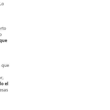
 Lo
erto
o
 que
a que
r,
o el
 esas
: