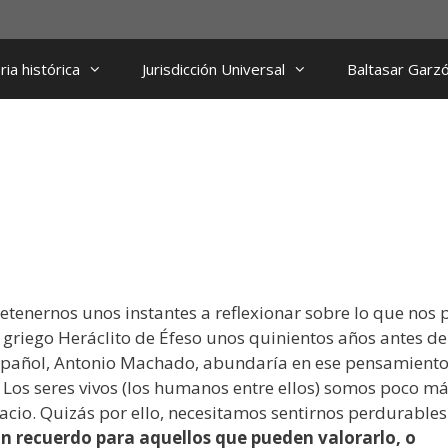
ia histórica
Jurisdicción Universal
Baltasar Garz
etenernos unos instantes a reflexionar sobre lo que nos 
o griego Heráclito de Éfeso unos quinientos años antes d
español, Antonio Machado, abundaría en ese pensamiento
. Los seres vivos (los humanos entre ellos) somos poco m
pacio. Quizás por ello, necesitamos sentirnos perdurables
un recuerdo para aquellos que pueden valorarlo, o