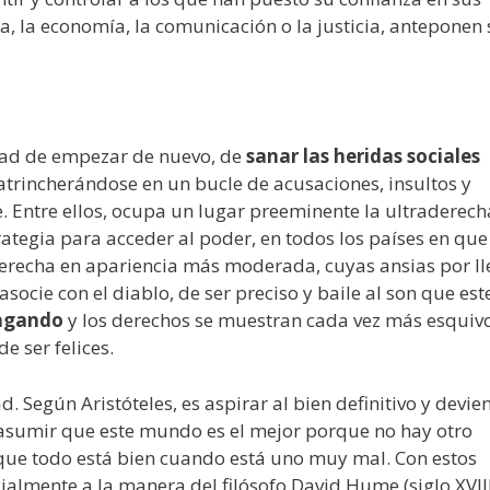
ca, la economía, la comunicación o la justicia, anteponen
dad de
empezar de nuevo, de
sanar las heridas sociales
atrincherándose en un bucle de acusaciones, insultos y
 Entre ellos, ocupa un lugar preeminente la ultraderech
tegia para acceder al poder, en todos los países en que
erecha en apariencia más moderada, cuyas ansias por ll
ocie con el diablo, de ser preciso y baile al son que este
pagando
y los derechos se muestran cada vez más esquivo
e ser felices.
d. Según Aristóteles, es aspirar al bien definitivo y devie
n asumir que este mundo es el mejor porque no hay otro
r que todo está bien cuando está uno muy mal. Con estos
ialmente a la manera del filósofo David Hume (siglo XVIII