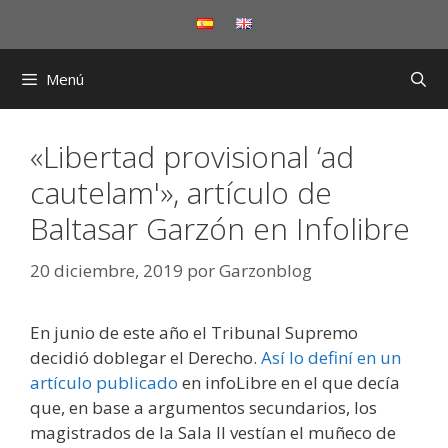
Saltar
al
contenido
Menú
«Libertad provisional ‘ad
cautelam'», artículo de
Baltasar Garzón en Infolibre
20 diciembre, 2019
por
Garzonblog
En junio de este año el Tribunal Supremo
decidió doblegar el Derecho.
Así lo definí en un
artículo publicado
en infoLibre
en el que decía
que, en base a argumentos secundarios, los
magistrados de la Sala II vestían el muñeco de