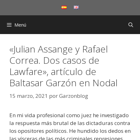
Saltar
al
contenido
Menú
«Julian Assange y Rafael
Correa. Dos casos de
Lawfare», artículo de
Baltasar Garzón en Nodal
15 marzo, 2021
por
Garzonblog
En mi vida profesional como juez he investigado
la respuesta más brutal de las dictaduras contra
los opositores políticos. He hundido los dedos en
las vísceras de las más criminales represiones