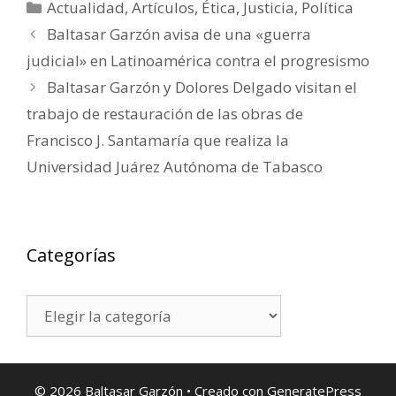
Categorías
Actualidad
,
Artículos
,
Ética
,
Justicia
,
Política
Baltasar Garzón avisa de una «guerra
judicial» en Latinoamérica contra el progresismo
Baltasar Garzón y Dolores Delgado visitan el
trabajo de restauración de las obras de
Francisco J. Santamaría que realiza la
Universidad Juárez Autónoma de Tabasco
Categorías
Categorías
© 2026 Baltasar Garzón
• Creado con
GeneratePress