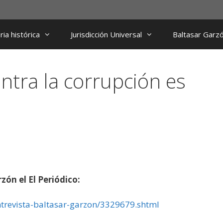
ia histórica
Jurisdicción Universal
Baltasar Garz
ntra la corrupción es
zón el El Periódico:
ntrevista-baltasar-garzon/3329679.shtml