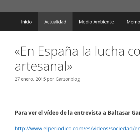
Saltar
al
contenido
Inicio
Actualidad
Medio Ambiente
Memor
«En España la lucha co
artesanal»
27 enero, 2015
por
Garzonblog
Para ver el vídeo de la entrevista a Baltasar Gar
http://www.elperiodico.com/es/videos/sociedad/e