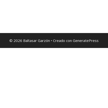
© 2026 Baltasar Garzón
• Creado con
GeneratePress