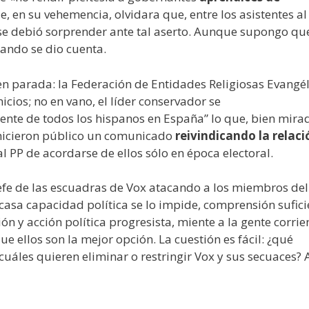
 en su vehemencia, olvidara que, entre los asistentes al
n se debió sorprender ante tal aserto. Aunque supongo que
uando se dio cuenta.
en parada: la Federación de Entidades Religiosas Evangél
cios; no en vano, el líder conservador se
sidente de todos los hispanos en España” lo que, bien mira
 hicieron público un comunicado
reivindicando la relaci
l PP de acordarse de ellos sólo en época electoral.
jefe de las escuadras de Vox atacando a los miembros del
casa capacidad política se lo impide, comprensión sufici
ón y acción política progresista, miente a la gente corrie
ue ellos son la mejor opción. La cuestión es fácil: ¿qué
uáles quieren eliminar o restringir Vox y sus secuaces? 