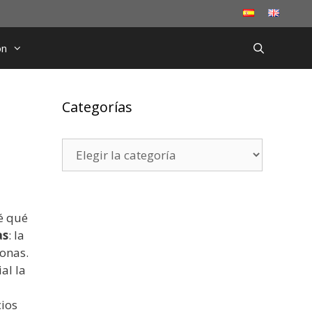
ón
Categorías
Categorías
é qué
as
: la
sonas.
al la
cios