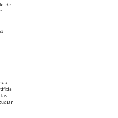
le, de
”
na
vida
ificia
 las
tudiar