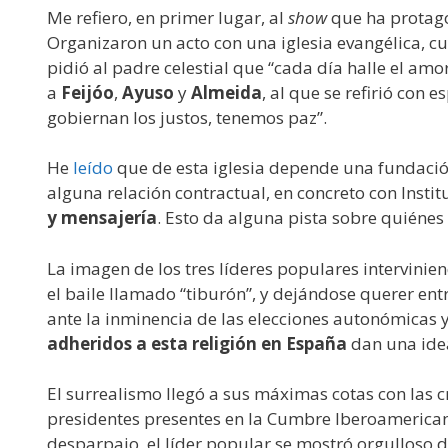
Me refiero, en primer lugar, al
show
que ha protago
Organizaron un acto con una iglesia evangélica, cu
pidió al padre celestial que “cada día halle el am
a
Feijóo
,
Ayuso
y
Almeida
, al que se refirió con
gobiernan los justos, tenemos paz”.
He
leído
que de esta iglesia depende una fundación
alguna relación contractual, en concreto con Instit
y mensajería
. Esto da alguna pista sobre quiénes 
La imagen de los tres líderes populares intervini
el baile llamado “tiburón”, y dejándose querer ent
ante la inminencia de las elecciones autonómicas 
adheridos a esta religión en España
dan una idea
El surrealismo llegó a sus máximas cotas con las cr
presidentes presentes en la Cumbre Iberoamerican
desparpajo, el líder popular se mostró orgulloso 