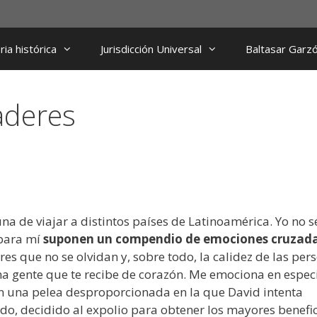
ia histórica
Jurisdicción Universal
Baltasar Garz
aderes
a de viajar a distintos países de Latinoamérica. Yo no s
 para mí
suponen un compendio de emociones cruzad
es que no se olvidan y, sobre todo, la calidez de las per
 gente que te recibe de corazón. Me emociona en especi
n una pelea desproporcionada en la que David intenta
do, decidido al expolio para obtener los mayores benefi