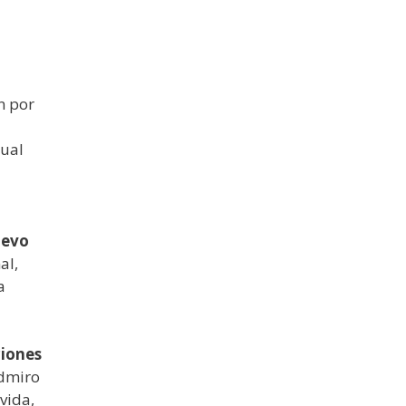
n por
cual
uevo
al,
a
ciones
Admiro
vida,