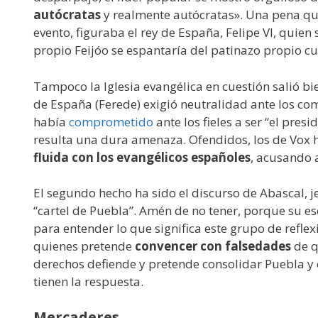
autócratas
y realmente autócratas». Una pena que,
evento, figuraba el rey de España, Felipe VI, quie
propio Feijóo se espantaría del patinazo propio c
Tampoco la Iglesia evangélica en cuestión salió bi
de España (Ferede) exigió neutralidad ante los comi
había
comprometido
ante los fieles a ser “el pre
resulta una dura amenaza. Ofendidos, los de Vox
fluida con los evangélicos españoles
, acusando a
El segundo hecho ha sido el discurso de Abascal, 
“cartel de Puebla”. Amén de no tener, porque su es
para entender lo que significa este grupo de reflexi
quienes pretende
convencer con falsedades
de q
derechos defiende y pretende consolidar Puebla y c
tienen la respuesta.
Mercaderes