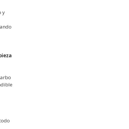
o y
Cuando
pieza
garbo
ndible
 todo