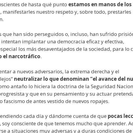
nscientes de hasta qué punto
estamos en manos de los
 manifestarles nuestro respeto y, sobre todo, prestarles
n.
que han sido perseguidos o, incluso, han sufrido prisió
 intentan implantar una democracia eficaz y efectiva,
especial los más desaventajados de la sociedad, para lo 
o el narcotráfico
.
entar a nuevos adversarios, la extrema derecha y el
lejos”
neutralizar lo que denominan “el avance del n
como antaño lo hiciera la doctrina de la Seguridad Nacion
rogresista y que en su pensamiento y su actuar pretend
o fascismo de antes vestido de nuevos ropajes.
prendiendo cada día y dándome cuenta de que
pocas lec
en, soy consciente de que tenemos mucho que aprender. 
rse a situaciones muy adversas y a duras condiciones de 