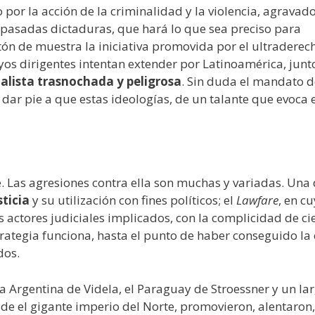
o por la acción de la criminalidad y la violencia, agravad
e pasadas dictaduras, que hará lo que sea preciso para
ón de muestra la iniciativa promovida por el ultraderech
os dirigentes intentan extender por Latinoamérica, junt
ialista trasnochada y peligrosa
. Sin duda el mandato d
r pie a que estas ideologías, de un talante que evoca e
 Las agresiones contra ella son muchas y variadas. Una 
ticia
y su utilización con fines políticos; el
Lawfare
, en c
s actores judiciales implicados, con la complicidad de ci
trategia funciona, hasta el punto de haber conseguido la
dos.
 la Argentina de Videla, el Paraguay de Stroessner y un la
de el gigante imperio del Norte, promovieron, alentaron,