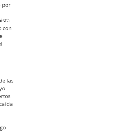
o por
ista
o con
e
l
de las
uyo
ertos
 caída
rgo