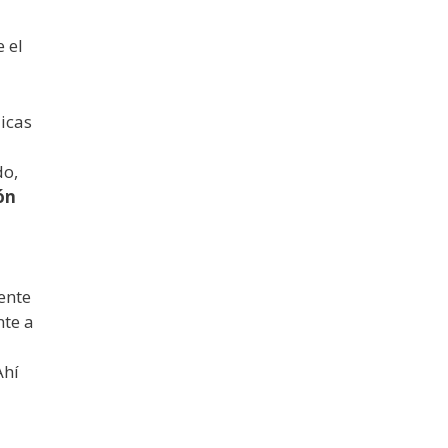
 el
icas
do,
ón
ente
nte a
Ahí