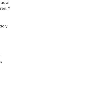
 aquí
ren. Y
ado y
e
e