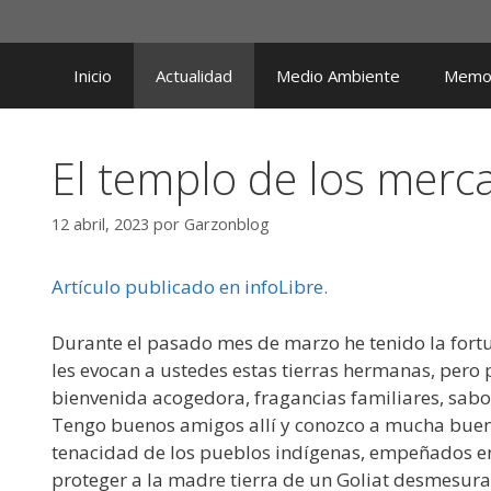
Saltar
al
contenido
Inicio
Actualidad
Medio Ambiente
Memor
El templo de los merc
12 abril, 2023
por
Garzonblog
Artículo publicado en infoLibre.
Durante el pasado mes de marzo he tenido la fortun
les evocan a ustedes estas tierras hermanas, pero
bienvenida acogedora, fragancias familiares, sabor
Tengo buenos amigos allí y conozco a mucha buena
tenacidad de los pueblos indígenas, empeñados e
proteger a la madre tierra de un Goliat desmesura