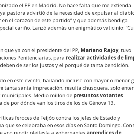
nizado el PP en Madrid. No hace falta que me extienda.
ya pastora advirtió de la necesidad de expulsar al diabl
or en el corazón de este partido” y que además bendiga
 especial cariño. Lanzó además un enigmático vaticinio: “
 que ya con el presidente del PP,
Mariano Rajoy
, tuvo
uciones Penitenciarias, para
realizar actividades de lim
deben de ser los justos y el porqué de tanta bendición.
endo en este evento, bailando incluso con mayor o menor 
re tanta santa imprecación, resulta chusquera, solo ente
y municipales. Medio millón de
presuntos votantes
 de por dónde van los tiros de los de Génova 13.
íticas feroces de Feijóo contra los jefes de Estado y
a que se celebraba en esos días en Santo Domingo. Con
de «no rendir pleitesía a gobernantes
aprendices de