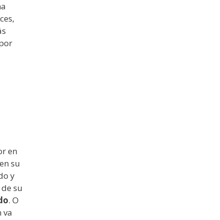
na
ces,
ás
 por
or en
en su
do y
 de su
do
. O
n va