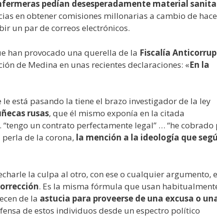
enfermeras pedían desesperadamente material sanita
cias en obtener comisiones millonarias a cambio de hace
bir un par de correos electrónicos.
ue han provocado una querella de la
Fiscalía Anticorru
ión de Medina en unas recientes declaraciones: «
En la
 le está pasando la tiene el brazo investigador de la ley
ñecas rusas
, que él mismo exponía en la citada
… “tengo un contrato perfectamente legal” … “he cobrado
 perla de la corona,
la mención a la ideología que segú
harle la culpa al otro, con ese o cualquier argumento, 
corrección
. Es la misma fórmula que usan habitualmente
recen de la
astucia para proveerse de una excusa o un
efensa de estos individuos desde un espectro político