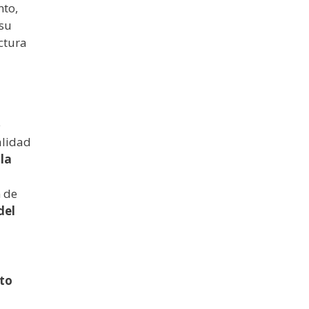
nto,
 su
ctura
e
alidad
 la
n de
del
to