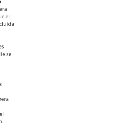
o
mera
ue el
cluida
es
ie se
s
hera
el
a