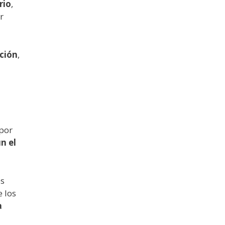
rio
,
r
pción
,
 por
n el
es
 los
a