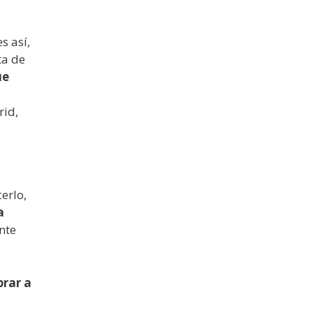
s así,
ta de
ue
rid,
erlo,
a
nte
brar a