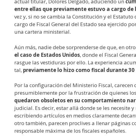
actual titular, Dolores Delgado, aduciendo un
cúmu
entre ellas que previamente estuvo a cargo de l
vez y, si no se cambia la Constitución y el Estatuto 
cargo de Fiscal General del Estado sea ejercido p
una cartera ministerial.
Aún más, nadie debe sorprenderse de que, en otros 
el caso de Estados Unidos
, donde el Fiscal Gener
rasgue las vestiduras por ello. La experiencia ac
tal,
previamente lo hizo como fiscal durante 30
Por la configuración del Ministerio Fiscal, carece
presumiblemente por la frustración de quienes los
quedaron obsoletos en su comportamiento narci
judicial. Es decir, estar allá donde se les necesite 
escribiendo artículos en medios claramente decant
otro también, parecen proclives a llenar páginas c
responsable máxima de los fiscales españoles.