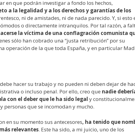
 en que podrán investigar a fondo los hechos,
to a la legalidad y a los derechos y garantías de los
arentesco, ni de amistades, ni de nada parecido. Y, si esto e
modos o directamente intranquilos. Por tal razón, a fal
hacerse la víctima de una conflagración comunista q
nes sólo han cobrado una “justa retribución” por su
a operación de la que toda España, y en particular Mad
l debe hacer su trabajo y no pueden ni deben dejar de hac
trativa o incluso penal. Por ello, creo que
nadie deberí
a con el deber que le ha sido legal
y constitucionalme
ay personas que se incomodan y mucho.
ron en su momento sus antecesores
, ha tenido que nom
 más relevantes
. Este ha sido, a mi juicio, uno de los