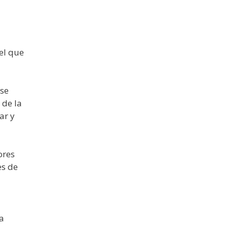
el que
 se
 de la
ar y
ores
es de
a