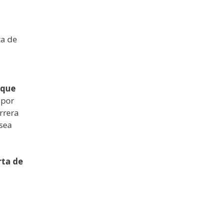
ta de
 que
 por
rrera
 sea
rta de