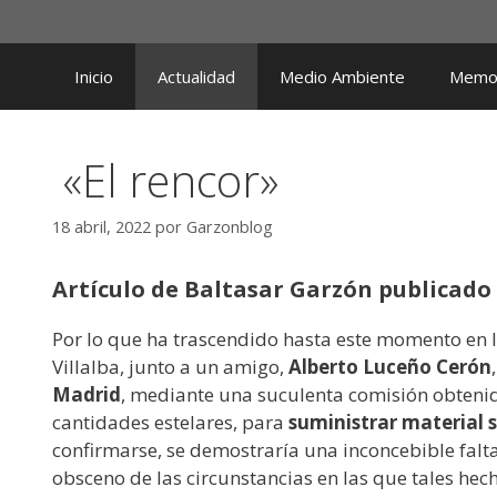
Saltar
al
contenido
Inicio
Actualidad
Medio Ambiente
Memor
«El rencor»
18 abril, 2022
por
Garzonblog
Artículo de Baltasar Garzón publicado 
Por lo que ha trascendido hasta este momento en l
Villalba, junto a un amigo,
Alberto Luceño Cerón
Madrid
, mediante una suculenta comisión obtenid
cantidades estelares, para
suministrar material 
confirmarse, se demostraría una inconcebible falt
obsceno de las circunstancias en las que tales hec