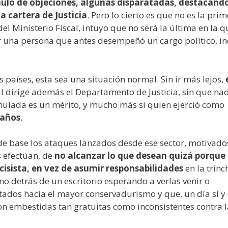
lo de objeciones, algunas disparatadas, destacand
a cartera de Justicia
. Pero lo cierto es que no es la pri
del Ministerio Fiscal, intuyo que no será la última en la q
or una persona que antes desempeñó un cargo político, in
países, esta sea una situación normal. Sin ir más lejos,
al dirige además el Departamento de Justicia, sin que nad
umulada es un mérito, y mucho más si quien ejerció como
 años
.
n de base los ataques lanzados desde ese sector, motivado
 efectúan, de
no alcanzar lo que desean quizá porque
sista, en vez de asumir responsabilidades
en la trinc
y no detrás de un escritorio esperando a verlas venir o
ados hacia el mayor conservadurismo y que, un día sí y 
on embestidas tan gratuitas como inconsistentes contra l