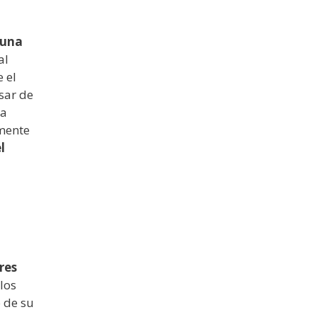
 una
al
 el
sar de
ra
lmente
l
res
los
 de su