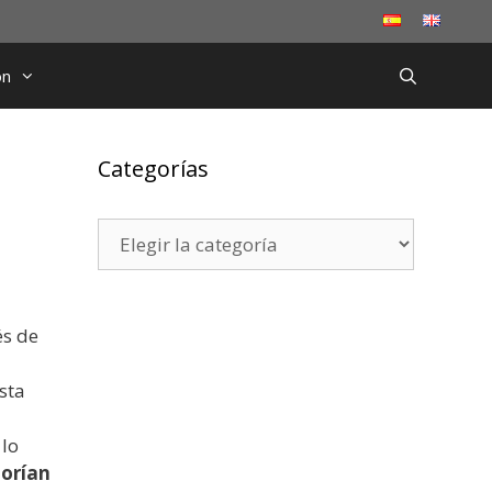
ón
Categorías
Categorías
és de
sta
 lo
orían