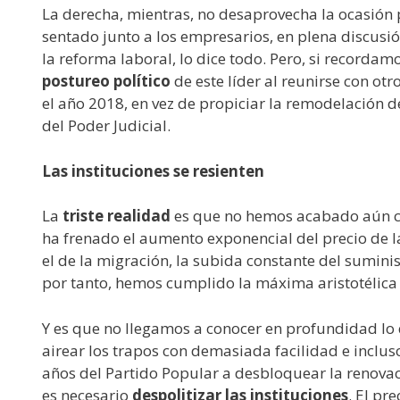
La derecha, mientras, no desaprovecha la ocasión
sentado junto a los empresarios, en plena discusió
la reforma laboral, lo dice todo. Pero, si recordam
postureo político
de este líder al reunirse con otr
el año 2018, en vez de propiciar la remodelación
del Poder Judicial.
Las instituciones se resienten
La
triste realidad
es que no hemos acabado aún con
ha frenado el aumento exponencial del precio de l
el de la migración, la subida constante del suministr
por tanto, hemos cumplido la máxima aristotélica
Y es que no llegamos a conocer en profundidad lo q
airear los trapos con demasiada facilidad e inclus
años del Partido Popular a desbloquear la renovac
es necesario
despolitizar las instituciones
. El pr