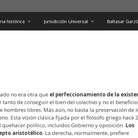
ia histórica
Jurisdicción Universal
Baltasar Garz
stado no era otra que
el perfeccionamiento de la existe
or tanto de conseguir el bien del colectivo y no el benefici
e hombres libres. Más aún, no basta la preservación de l
o. Esta visión clásica fijada por el filósofo griego hace 
el quehacer político, incluidos Gobierno y oposición.
Los
epto aristotélico
. La derecha, normalmente, prefiere