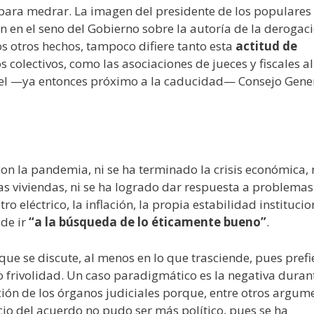
 para medrar. La imagen del presidente de los populares
n en el seno del Gobierno sobre la autoría de la derogac
os otros hechos, tampoco difiere tanto esta
actitud de
os colectivos, como las asociaciones de jueces y fiscales a
 del —ya entonces próximo a la caducidad— Consejo Gene
 la pandemia, ni se ha terminado la crisis económica, n
as viviendas, ni se ha logrado dar respuesta a problema
o eléctrico, la inflación, la propia estabilidad institucion
 de ir
“a la búsqueda de lo éticamente bueno”
.
ue se discute, al menos en lo que trasciende, pues prefi
o frivolidad. Un caso paradigmático es la negativa durant
ión de los órganos judiciales porque, entre otros argum
ecio del acuerdo no pudo ser más político, pues se ha