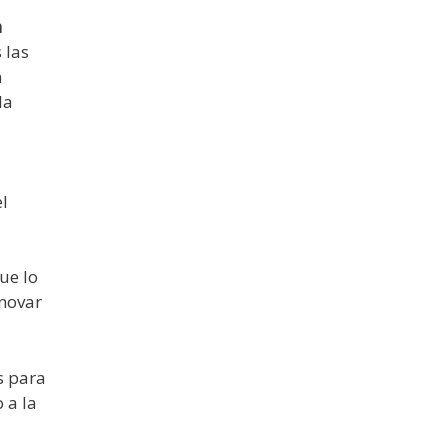
n
 las
n
la
l
ue lo
enovar
s para
 a la