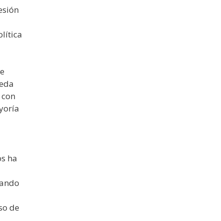
esión
lítica
de
ueda
 con
yoría
os ha
tando
so de