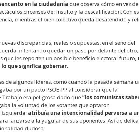
esencanto en la ciudadanía
que observa cómo en vez de
táculos circenses del insulto y la descalificación. Con e
encia, mientras el bien colectivo queda desatendido y re
 nuevas discrepancias, reales o supuestas, en el seno del
 cuerda, intentando quedar un paso por delante del otro,
as que les reporten un posible beneficio electoral futuro,
 lo que significa gobernar
.
ales de algunos líderes, como cuando la pasada semana u
gaba por un pacto PSOE-PP al considerar que la
e Trabajo era peligrosa dado que
“los comunistas sabe
gaba la voluntad de los votantes que optaron
 izquierda;
atribuía una intencionalidad perversa a u
ara lanzarse a la yugular de sus oponentes. Así de delic
ncionalidad dudosa.