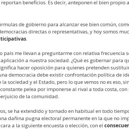
s reportan beneficios. Es decir, anteponen el bien propio a
fórmulas de gobierno para alcanzar ese bien común, com
 democracias directas o representativas, y hoy somos mu
ticipativas
.
ro país me llevan a preguntarme con relativa frecuencia 
su aplicación a nuestra sociedad. ¿Qué es gobernar para q
gnifica hacer oposición para quienes pretenden sustitui
na democracia debe existir confrontación política de id
la sociedad y el Estado, pero lo que vemos no es eso, si
 constante pelea por imponerse al rival a toda costa, con
perjuicio de la comunidad.
vos, se ha extendido y tornado en habitual en todo tiempo
una dañina pugna electoral permanente en la que no im
cara a la siguiente encuesta o elección, con el
consecue