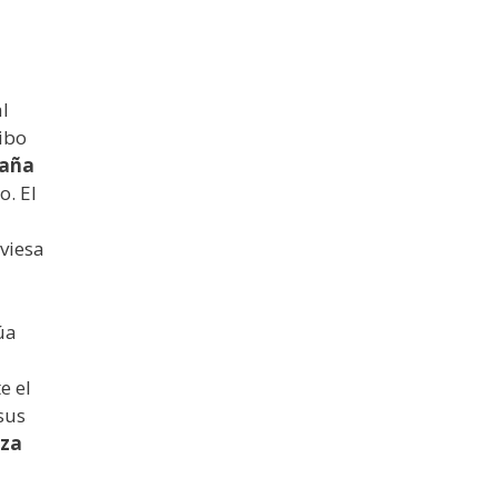
l
ribo
paña
o. El
viesa
úa
e el
sus
aza