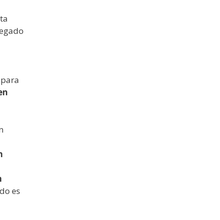
sta
legado
 para
en
n
n
n
ado es