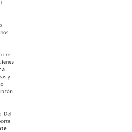
l
o
chos
sobre
uienes
r a
eas y
no
 razón
. Del
porta
nte