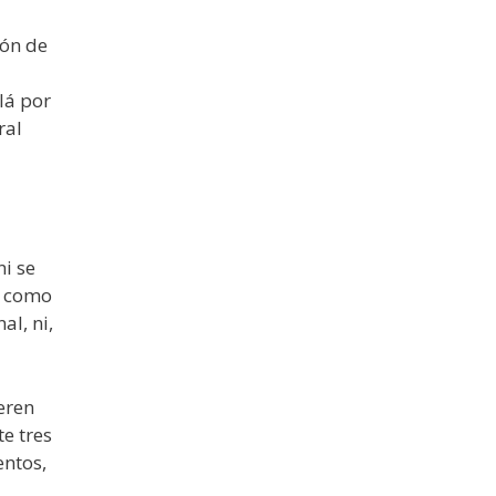
ión de
llá por
ral
i se
s como
al, ni,
eren
e tres
entos,