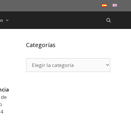
ón
Categorías
Categorías
ncia
o de
o
24