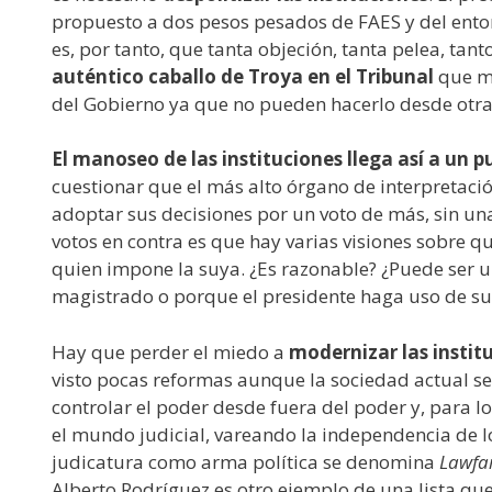
propuesto a dos pesos pesados de FAES y del entor
es, por tanto, que tanta objeción, tanta pelea, ta
auténtico caballo de Troya en el Tribunal
que má
del Gobierno ya que no pueden hacerlo desde otras
El manoseo de las instituciones llega así a un
cuestionar que el más alto órgano de interpretació
adoptar sus decisiones por un voto de más, sin un
votos en contra es que hay varias visiones sobre 
quien impone la suya. ¿Es razonable? ¿Puede ser u
magistrado o porque el presidente haga uso de su
Hay que perder el miedo a
modernizar las instit
visto pocas reformas aunque la sociedad actual sea
controlar el poder desde fuera del poder y, para l
el mundo judicial, vareando la independencia de los
judicatura como arma política se denomina
Lawfa
Alberto Rodríguez es otro ejemplo de una lista qu