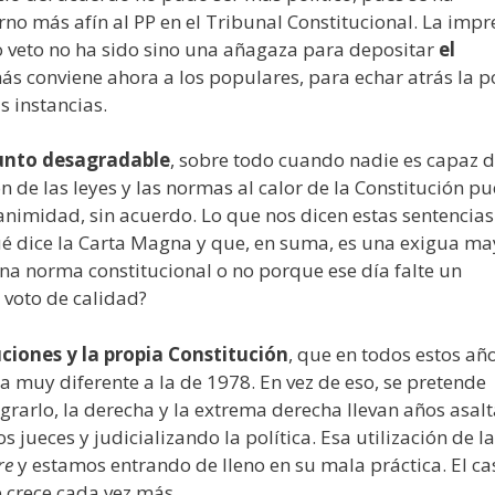
no más afín al PP en el Tribunal Constitucional. La impr
nto veto no ha sido sino una añagaza para depositar
el
s conviene ahora a los populares, para echar atrás la po
 instancias.
 punto desagradable
, sobre todo cuando nadie es capaz 
n de las leyes y las normas al calor de la Constitución p
animidad, sin acuerdo. Lo que nos dicen estas sentencias
qué dice la Carta Magna y que, en suma, es una exigua ma
na norma constitucional o no porque ese día falte un
 voto de calidad?
uciones y la propia Constitución
, que en todos estos añ
 muy diferente a la de 1978. En vez de eso, se pretende
ograrlo, la derecha y la extrema derecha llevan años asal
 jueces y judicializando la política. Esa utilización de la
re
y estamos entrando de lleno en su mala práctica. El ca
e crece cada vez más.