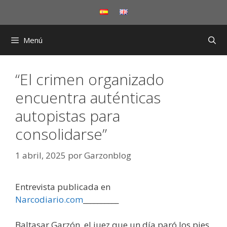
Saltar
al
contenido
Menú
“El crimen organizado
encuentra auténticas
autopistas para
consolidarse”
1 abril, 2025
por
Garzonblog
Entrevista publicada en
Narcodiario.com
__________
Baltasar Garzón, el juez que un día paró los pies