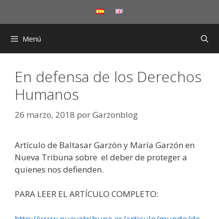
Saltar
al
contenido
Menú
En defensa de los Derechos
Humanos
26 marzo, 2018
por
Garzonblog
Artículo de Baltasar Garzón y María Garzón en
Nueva Tribuna sobre el deber de proteger a
quienes nos defienden.
PARA LEER EL ARTÍCULO COMPLETO:
http://www.nuevatribuna.es/articulo/mundo/de