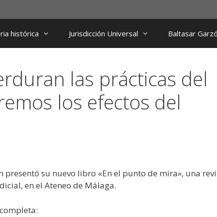
ia histórica
Jurisdicción Universal
Baltasar Garz
erduran las prácticas del
remos los efectos del
n presentó su nuevo libro «En el punto de mira», una revi
dicial, en el Ateneo de Málaga.
a completa: