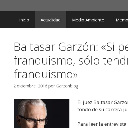
Saltar
al
contenido
Inicio
Actualidad
Medio Ambiente
Memor
Baltasar Garzón: «Si p
franquismo, sólo tend
franquismo»
2 diciembre, 2016
por
Garzonblog
El juez Baltasar Garzó
fondo de su carrera ju
Para leer la entrevist