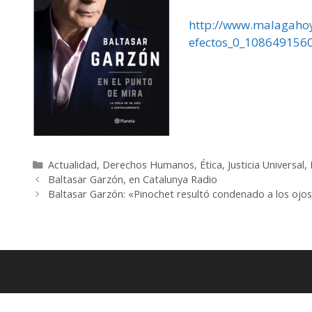
http://www.malagahoy
efectos_0_1086491560
Categorías
Actualidad
,
Derechos Humanos
,
Ética
,
Justicia Universal
,
Baltasar Garzón, en Catalunya Radio
Baltasar Garzón: «Pinochet resultó condenado a los ojos 