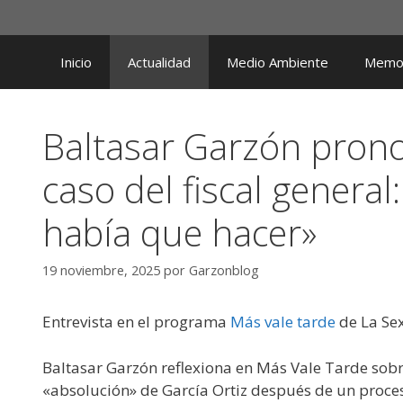
Saltar
al
contenido
Inicio
Actualidad
Medio Ambiente
Memor
Baltasar Garzón pronos
caso del fiscal general
había que hacer»
19 noviembre, 2025
por
Garzonblog
Entrevista en el programa
Más vale tarde
de La Sex
Baltasar Garzón reflexiona en Más Vale Tarde sobre
«absolución» de García Ortiz después de un proces