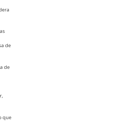
idera
ras
sa de
ta de
r,
o que