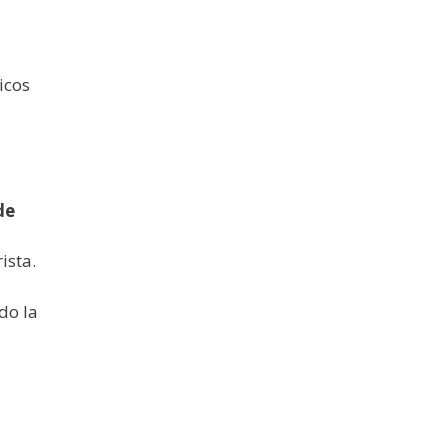
icos
de
rista.
do la