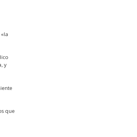
 «la
lico
, y
iente
os que