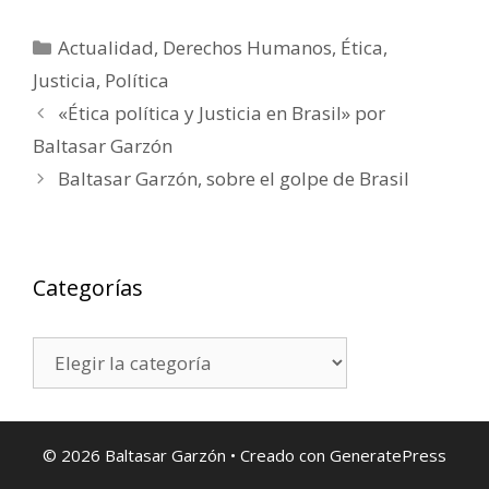
Categorías
Actualidad
,
Derechos Humanos
,
Ética
,
Justicia
,
Política
«Ética política y Justicia en Brasil» por
Baltasar Garzón
Baltasar Garzón, sobre el golpe de Brasil
Categorías
Categorías
© 2026 Baltasar Garzón
• Creado con
GeneratePress