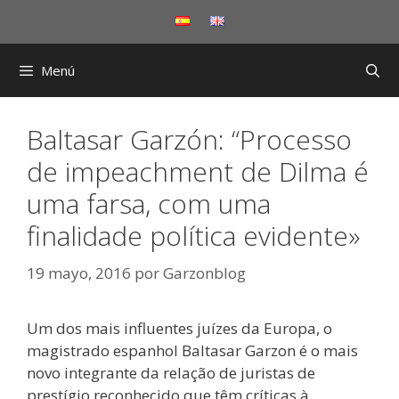
Saltar
al
contenido
Menú
Baltasar Garzón: “Processo
de impeachment de Dilma é
uma farsa, com uma
finalidade política evidente»
19 mayo, 2016
por
Garzonblog
Um dos mais influentes juízes da Europa, o
magistrado espanhol Baltasar Garzon é o mais
novo integrante da relação de juristas de
prestígio reconhecido que têm críticas à