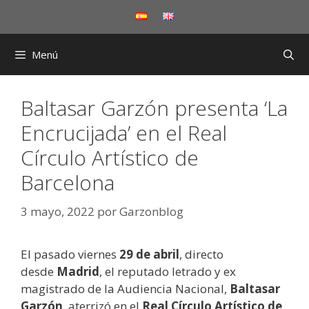
Saltar
al
contenido
Menú
Baltasar Garzón presenta ‘La
Encrucijada’ en el Real
Círculo Artístico de
Barcelona
3 mayo, 2022
por
Garzonblog
El pasado viernes
29 de abril
, directo
desde
Madrid
, el reputado letrado y ex
magistrado de la Audiencia Nacional,
Baltasar
Garzón
, aterrizó en el
Real
Círculo Artístico de