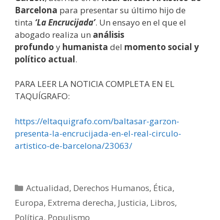
Barcelona
para presentar su último hijo de
tinta
‘La
Encrucijada’
. Un ensayo en el que el
abogado realiza un
análisis
profundo
y
humanista
del
momento social y
político actual
.
PARA LEER LA NOTICIA COMPLETA EN EL
TAQUÍGRAFO:
https://eltaquigrafo.com/baltasar-garzon-
presenta-la-encrucijada-en-el-real-circulo-
artistico-de-barcelona/23063/
Categorías
Actualidad
,
Derechos Humanos
,
Ética
,
Europa
,
Extrema derecha
,
Justicia
,
Libros
,
Política
,
Populismo