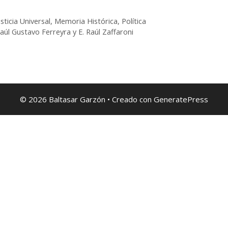
usticia Universal
,
Memoria Histórica
,
Política
aúl Gustavo Ferreyra y E. Raúl Zaffaroni
© 2026 Baltasar Garzón
• Creado con
GeneratePress