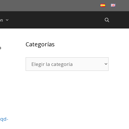
ón
»
Categorías
Categorías
cqd-