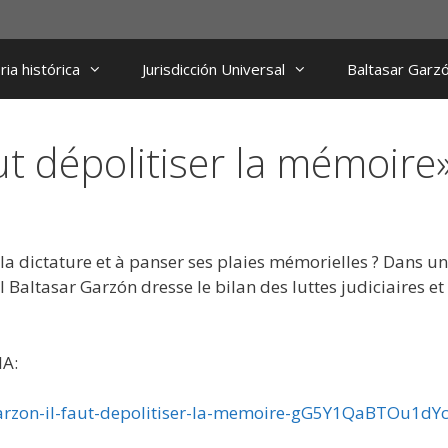
ia histórica
Jurisdicción Universal
Baltasar Garz
ut dépolitiser la mémoire
e la dictature et à panser ses plaies mémorielles ? Dans un
l Baltasar Garzón dresse le bilan des luttes judiciaires et
A:
-garzon-il-faut-depolitiser-la-memoire-gG5Y1QaBTOu1dY