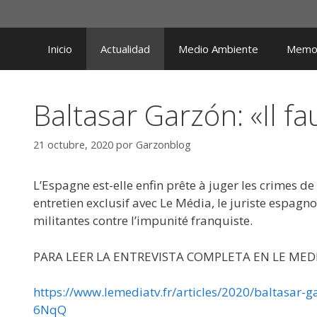
Saltar
al
contenido
Inicio
Actualidad
Medio Ambiente
Memor
Baltasar Garzón: «Il fa
21 octubre, 2020
por
Garzonblog
L’Espagne est-elle enfin prête à juger les crimes d
entretien exclusif avec Le Média, le juriste espagno
militantes contre l’impunité franquiste.
PARA LEER LA ENTREVISTA COMPLETA EN LE MEDI
https://www.lemediatv.fr/articles/2020/baltasar
6NqQ