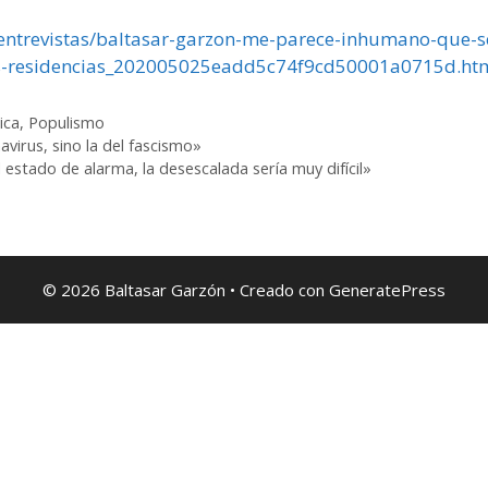
entrevistas/baltasar-garzon-me-parece-inhumano-que-s
las-residencias_202005025eadd5c74f9cd50001a0715d.ht
ica
,
Populismo
avirus, sino la del fascismo»
l estado de alarma, la desescalada sería muy difícil»
© 2026 Baltasar Garzón
• Creado con
GeneratePress