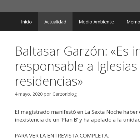
Saltar
al
contenido
Inicio
Actualidad
Medio Ambiente
Memor
Baltasar Garzón: «Es
responsable a Iglesias
residencias»
4 mayo, 2020
por
Garzonblog
El magistrado manifestó en La Sexta Noche haber 
inexistencia de un ‘Plan B’ y ha apelado a la unida
PARA VER LA ENTREVISTA COMPLETA: