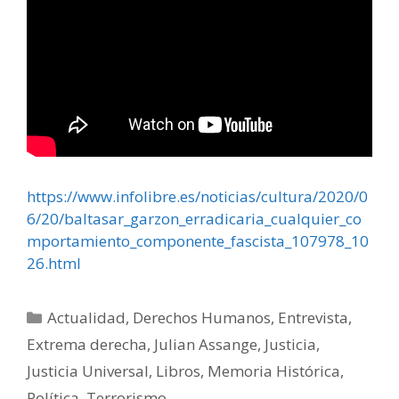
https://www.infolibre.es/noticias/cultura/2020/0
6/20/baltasar_garzon_erradicaria_cualquier_co
mportamiento_componente_fascista_107978_10
26.html
Categorías
Actualidad
,
Derechos Humanos
,
Entrevista
,
Extrema derecha
,
Julian Assange
,
Justicia
,
Justicia Universal
,
Libros
,
Memoria Histórica
,
Política
,
Terrorismo