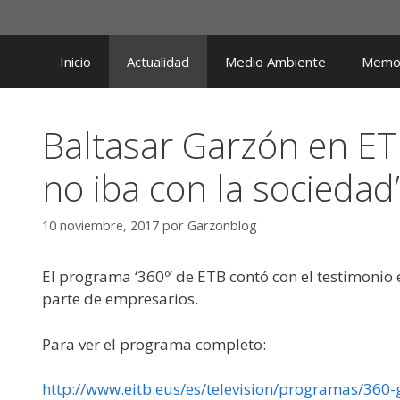
Saltar
al
contenido
Inicio
Actualidad
Medio Ambiente
Memor
Baltasar Garzón en ETB
no iba con la sociedad’
10 noviembre, 2017
por
Garzonblog
El programa ‘360º’ de ETB contó con el testimonio
parte de empresarios.
Para ver el programa completo:
http://www.eitb.eus/es/television/programas/360-