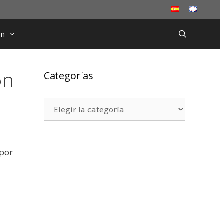
ón
ón
Categorías
Categorías
 por