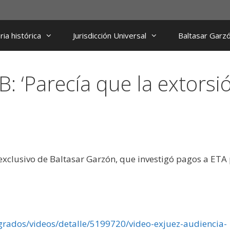
ia histórica
Jurisdicción Universal
Baltasar Garz
: ‘Parecía que la extorsi
 exclusivo de Baltasar Garzón, que investigó pagos a ETA
grados/videos/detalle/5199720/video-exjuez-audiencia-