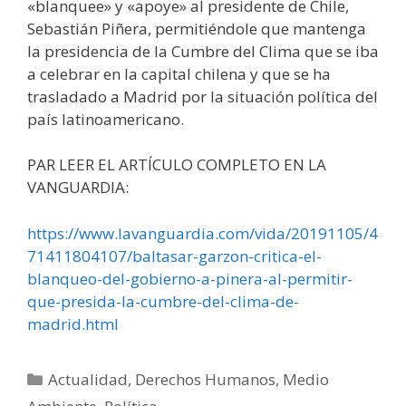
«blanquee» y «apoye» al presidente de Chile,
Sebastián Piñera, permitiéndole que mantenga
la presidencia de la Cumbre del Clima que se iba
a celebrar en la capital chilena y que se ha
trasladado a Madrid por la situación política del
país latinoamericano.
PAR LEER EL ARTÍCULO COMPLETO EN LA
VANGUARDIA:
https://www.lavanguardia.com/vida/20191105/4
71411804107/baltasar-garzon-critica-el-
blanqueo-del-gobierno-a-pinera-al-permitir-
que-presida-la-cumbre-del-clima-de-
madrid.html
Categorías
Actualidad
,
Derechos Humanos
,
Medio