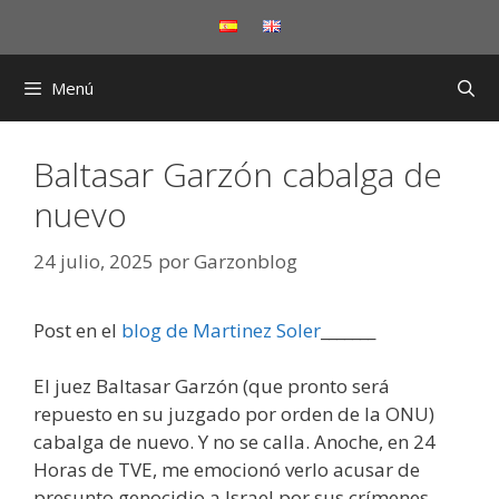
Saltar
al
contenido
Menú
Baltasar Garzón cabalga de
nuevo
24 julio, 2025
por
Garzonblog
Post en el
blog de Martinez Soler
_______
El juez Baltasar Garzón (que pronto será
repuesto en su juzgado por orden de la ONU)
cabalga de nuevo. Y no se calla. Anoche, en 24
Horas de TVE, me emocionó verlo acusar de
presunto genocidio a Israel por sus crímenes